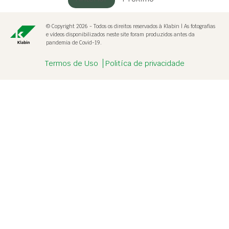
© Copyright 2026 - Todos os direitos reservados à Klabin | As fotografias
e vídeos disponibilizados neste site foram produzidos antes da
pandemia de Covid-19.
Termos de Uso
Politíca de privacidade
Destaque
alerta.