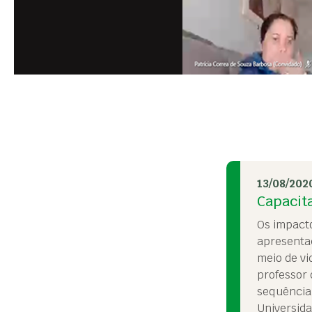
13/08/202
Capacit
Os impacto
apresentaç
meio de vi
professor 
sequência,
Universida