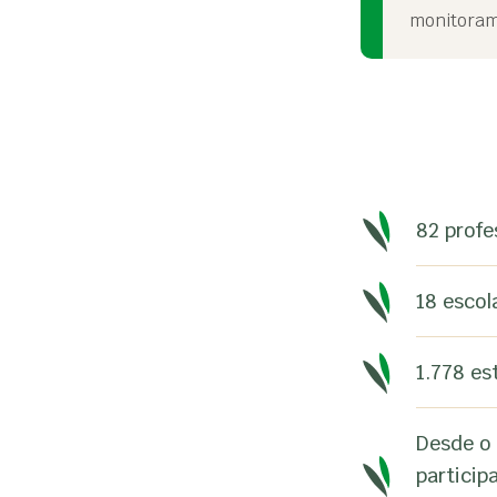
monitorame
82 profe
18 escol
1.778 es
Desde o 
particip