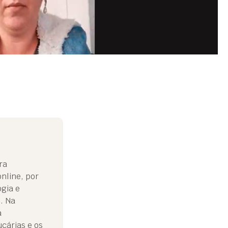
ra
online, por
gia e
. Na
a
cárias e os