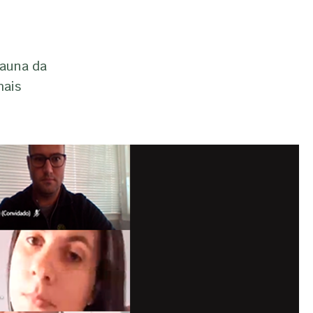
fauna da
mais