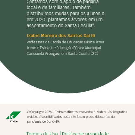
Contamos com o apoio de padaria
local e de familiares. Também
distribuímos mudas para os alunos e,
em 2020, plantamos árvores em um
assentamento de Santa Cecília".
Izabel Moreira dos Santos Dal Ri
Professora da Escola de Educação Básica Irmã
Irene e Escola de Educação Básica Municipal
Cancianila Arbegau, em Santa Cecília (SC)
© Copyright 2026 - Todos os direitos reservados à Klabin | As fotografias
e vídeos disponibilizados neste site foram produzidos antes da
pandemia de Covid-19.
Termos de Uso
Politíca de privacidade