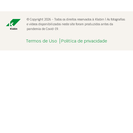
© Copyright 2026 - Todos os direitos reservados à Klabin | As fotografias
e vídeos disponibilizados neste site foram produzidos antes da
pandemia de Covid-19.
Termos de Uso
Politíca de privacidade
Destaque
alerta.