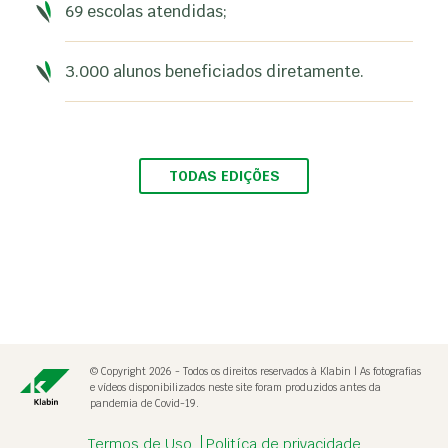
69 escolas atendidas;
3.000 alunos beneficiados diretamente.
TODAS EDIÇÕES
© Copyright 2026 - Todos os direitos reservados à Klabin | As fotografias
e vídeos disponibilizados neste site foram produzidos antes da
pandemia de Covid-19.
Apostila Klabin Caiubi Fauna - PR
Termos de Uso
Politíca de privacidade