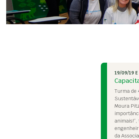
19/09/19 E
Capacit
Turma de 4
Sustentáve
Moura Pitz
importânc
animais!”,
engenheiro
da Associa