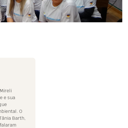
Mireli
e e sua
que
mbiental. O
Tânia Barth,
 falaram