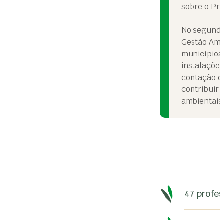
sobre o P
No segundo
Gestão Am
municípios
instalaçõe
contação d
contribuir
ambientai
47 profe