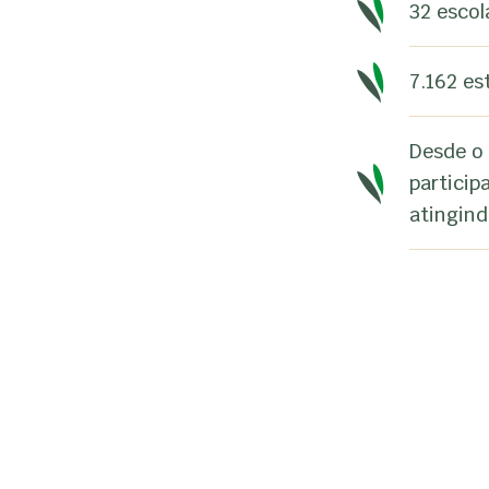
32 escol
7.162 es
Desde o 
particip
atingind