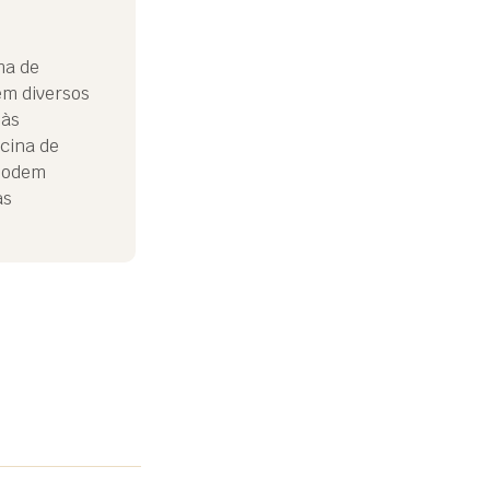
ma de
em diversos
 às
icina de
 podem
as