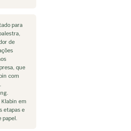
tado para
alestra,
dor de
cações
aos
presa, que
abin com
.
Eng.
a Klabin em
s etapas e
 papel.