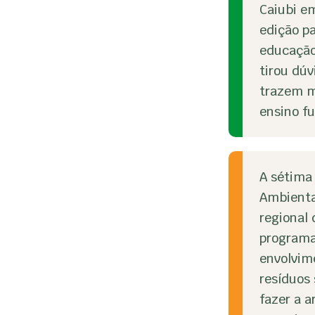
Caiubi em
edição pa
educação
tirou dúv
trazem ma
ensino f
A sétima 
Ambienta
regional
programa 
envolvime
resíduos 
fazer a a