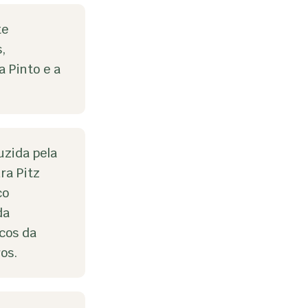
te
,
a Pinto e a
uzida pela
ra Pitz
co
da
icos da
ros.