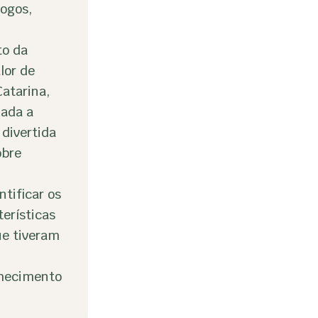
logos,
to da
lor de
atarina,
zada a
 divertida
obre
ntificar os
terísticas
ue tiveram
nhecimento