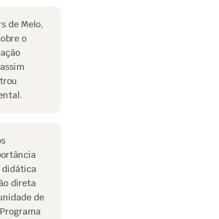
rs de Melo,
sobre o
cação
 assim
trou
ntal.
os
portância
 didática
ão direta
tunidade de
o Programa