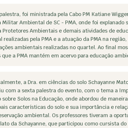
palestra, foi ministrada pela Cabo PM Katiane Wigge
a Militar Ambiental de SC - PMA, onde foi explanado 
 Protetores Ambientais e demais atividades de edu
l realizadas pela PMA e a atuação da PMA na região,
ções ambientais realizadas no quartel. Ao final mos
s que a PMA mantém em acervo para educação ambie
almente, a Dra. em ciências do solo Schayanne Mat
iu com a sexta palestra do evento, com o tema a Im
o sobre Solos na Educação, onde abordou de maneira
pais características do solo e sua importância e relaç
eservação ambiental. Os professores tiveram a opor
relato da Schayanne, que participou como cursista d