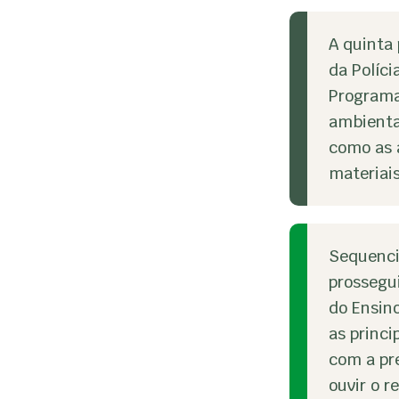
A quinta 
da Políci
Programa
ambienta
como as a
materiai
Sequenci
prossegu
do Ensin
as princi
com a pr
ouvir o 