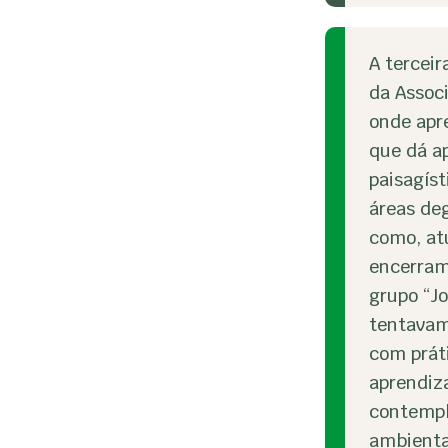
A terceir
da Assoc
onde apr
que dá a
paisagíst
áreas de
como, at
encerram
grupo “Jo
tentavam
com práti
aprendiza
contempl
ambienta