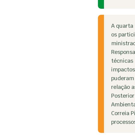
A quarta 
os partic
ministrad
Responsab
técnicas
impactos
puderam 
relação a
Posterior
Ambiental
Correia P
processo