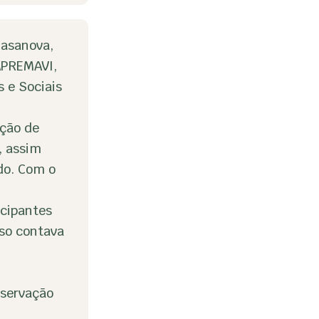
Casanova,
APREMAVI,
 e Sociais
ação de
, assim
do. Com o
icipantes
so contava
eservação