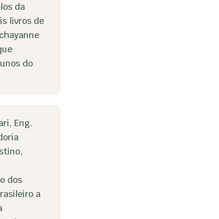
los da
s livros de
Schayanne
que
lunos do
ri, Eng.
doria
stino,
to dos
asileiro a
a