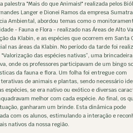
 palestra "Mais do que Animais!" realizada pelos Bió
rnandes Langer e Dionei Ramos da empresa Sumatra
ncia Ambiental, abordou temas como o monitoramen
idade - Fauna e Flora - realizado nas Áreas de Alto Va
ção da Klabin, e as espécies que ocorrem em Santa C
al nas áreas da Klabin. No período da tarde foi reali
"Valorização das espécies nativas”, uma brincadeira
iva, onde os professores participavam de um bingo s
sticas da fauna e flora. Um folha foi entregue com
nterativas de animais e plantas, sendo necessário ide
 espécies, se era nativo ou exótico e diversas carac
nquadravam melhor com cada espécie. Ao final, os q
tuação, ganharam um brinde. Esta dinâmica pode
icada com os alunos, estimulando a interação e reco
is nativos da nossa região.