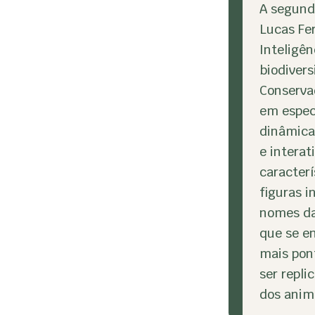
A segunda
Lucas Fe
Inteligê
biodivers
Conserva
em especi
dinâmica 
e interat
caracterí
figuras i
nomes das
que se e
mais pon
ser repl
dos anima