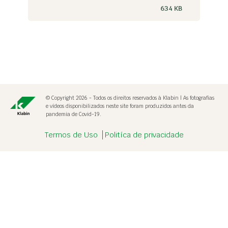
634 KB
© Copyright 2026 - Todos os direitos reservados à Klabin | As fotografias
e vídeos disponibilizados neste site foram produzidos antes da
pandemia de Covid-19.
Termos de Uso
Politíca de privacidade
Destaque
alerta.