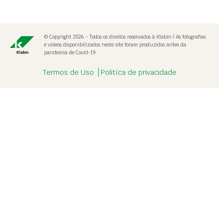
© Copyright 2026 - Todos os direitos reservados à Klabin | As fotografias
e vídeos disponibilizados neste site foram produzidos antes da
pandemia de Covid-19.
Termos de Uso
Politíca de privacidade
Destaque
alerta.